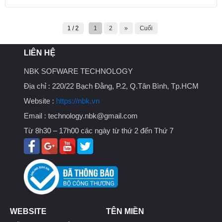
1 / 2
1
2
»
Cuối
LIÊN HỆ
NBK SOFWARE TECHNOLOGY
Địa chỉ :
220/22 Bạch Đằng, P.2, Q.Tân Bình, Tp.HCM
Website :
https://nbk.vn
Email :
technology.nbk@gmail.com
Từ 8h30 – 17h00 các ngày từ thứ 2 đến Thứ 7
WEBSITE
TÊN MIỀN