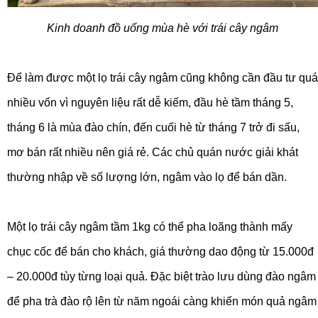
Kinh doanh đồ uống mùa hè với trái cây ngâm
Để làm được một lọ trái cây ngâm cũng không cần đầu tư quá
nhiều vốn vì nguyên liệu rất dễ kiếm, đầu hè tầm tháng 5,
tháng 6 là mùa đào chín, đến cuối hè từ tháng 7 trở đi sấu,
mơ bán rất nhiều nên giá rẻ. Các chủ quán nước giải khát
thường nhập về số lượng lớn, ngâm vào lọ để bán dần.
Một lọ trái cây ngâm tầm 1kg có thể pha loãng thành mấy
chục cốc để bán cho khách, giá thường dao động từ 15.000đ
– 20.000đ tùy từng loại quả. Đặc biệt trào lưu dùng đào ngâm
để pha trà đào rộ lên từ năm ngoái càng khiến món quả ngâm