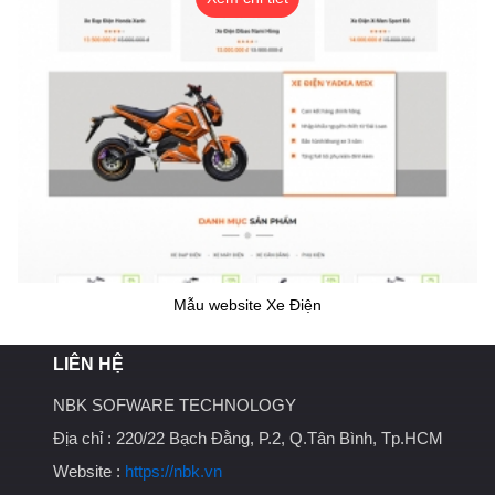
Mẫu website Xe Điện
LIÊN HỆ
NBK SOFWARE TECHNOLOGY
Địa chỉ :
220/22 Bạch Đằng, P.2, Q.Tân Bình, Tp.HCM
Website :
https://nbk.vn