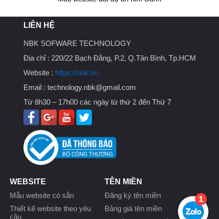
LIÊN HỆ
NBK SOFWARE TECHNOLOGY
Địa chỉ :
220/22 Bạch Đằng, P.2, Q.Tân Bình, Tp.HCM
Website :
https://nbk.vn
Email :
technology.nbk@gmail.com
Từ 8h30 – 17h00 các ngày từ thứ 2 đến Thứ 7
WEBSITE
TÊN MIỀN
Mẫu website có sẳn
Đăng ký tên miền
1
Thiết kế website theo yêu
Bảng giá tên miền
cầu