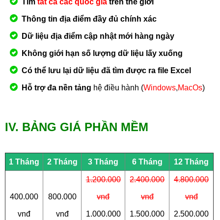
Tìm
tất cả các quốc gia
trên thế giới
Thông tin địa điểm đầy đủ chính xác
Dữ liệu địa điểm cập nhật mới hàng ngày
Không giới hạn số lượng dữ liệu lấy xuống
Có thể lưu lại dữ liệu đã tìm được ra file Excel
Hỗ trợ đa nền tảng
hệ điều hành (
Windows
,
MacOs
)
IV. BẢNG GIÁ PHẦN MỀM
1 Tháng
2 Tháng
3 Tháng
6 Tháng
12 Tháng
1.200.000
2.400.000
4.800.000
400.000
8
00.000
vnđ
vnđ
vnđ
vnđ
vnđ
1.000.000
1.500.000
2.500.000