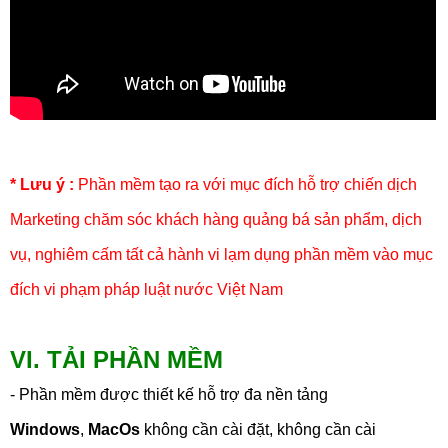
* Lưu ý :
Phần mềm tạo ra với mục đích hỗ trợ chiến dịch
Marketing chăm sóc khách hàng quảng bá sản phẩm, dịch
vụ, nghiêm cấm tất cả hành vi lạm dụng phần mềm vào mục
đích vi phạm pháp luật nước Việt Nam
VI. TẢI PHẦN MỀM
- Phần mềm được thiết kế hỗ trợ đa nền tảng
Windows
,
MacOs
không cần cài đặt, không cần cài