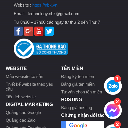
Website :
https://nbk.vn
Email :
technology.nbk@gmail.com
Từ 8h30 – 17h00 các ngày từ thứ 2 đến Thứ 7
WEBSITE
TÊN MIỀN
Mẫu website có sẳn
Đăng ký tên miền
1
Thiết kế website theo yêu
Bảng giá tên miền
cầu
Tư vấn chọn tên miền
Tiện ích website
HOSTING
2
DIGITAL MARKETING
Bảng giá hosting
Quảng cáo Google
Chứng nhận đối tác
Quảng cáo Zalo
2
Quảng cáo Facebook